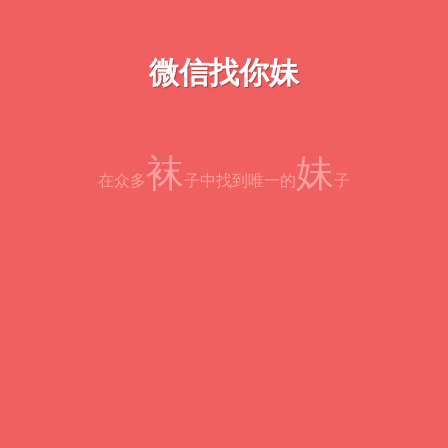
微信找你妹
袜
妹
在众多
子中找到唯一的
子